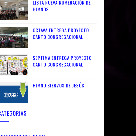
LISTA NUEVA NUMERACIÓN DE
HIMNOS
OCTAVA ENTREGA PROYECTO
CANTO CONGREGACIONAL
SEPTIMA ENTREGA PROYECTO
CANTO CONGREGACIONAL
HIMNO SIERVOS DE JESÚS
CATEGORIAS