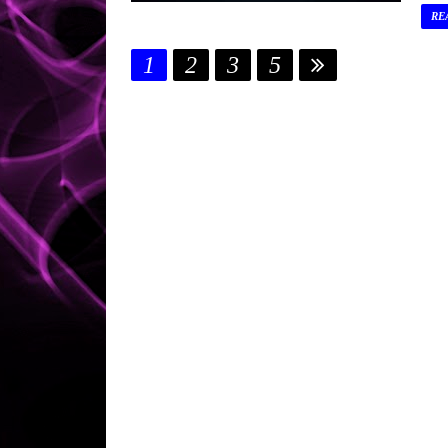
RE
1
2
3
5