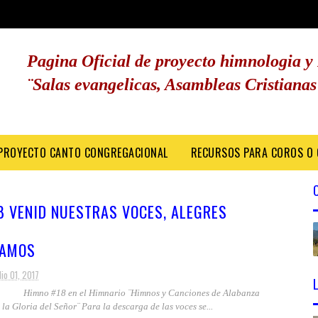
Pagina Oficial de proyecto himnologia y
¨Salas evangelicas, Asambleas Cristian
PROYECTO CANTO CONGREGACIONAL
RECURSOS PARA COROS O
8 VENID NUESTRAS VOCES, ALEGRES
AMOS
lio 01, 2017
no #18 en el Himnario ¨Himnos y Canciones de Alabanza
la Gloria del Señor¨ Para la descarga de las voces se...